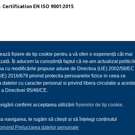
.
Certification EN ISO 9001:2015
.
ează fișiere de tip cookie pentru a vă oferi o experiență cât mai
zată. Îți aducem la cunoștință faptul că ne-am actualizat politicil
ma cu modificările propuse aduse de Directiva (UE) 2002/58/EC 
) 2016/679 privind protectia persoanelor fizice in ceea ce
 datelor cu caracter personal si privind libera circulatie a acesto
 a Directivei 95/46/CE.
igării confirmi acceptarea utilizării
fișierelor de tip cookie
.
About us
Services
Products
Partners
Download
Contact
a navigarea, te rugăm să citești și să înțelegi conținutul
 privind Prelucrarea datelor personale