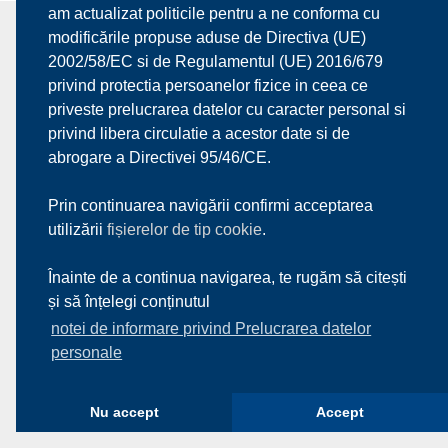
am actualizat politicile pentru a ne conforma cu
modificările propuse aduse de Directiva (UE)
2002/58/EC si de Regulamentul (UE) 2016/679
privind protectia persoanelor fizice in ceea ce
priveste prelucrarea datelor cu caracter personal si
About us
Services
Products
Partners
Download
privind libera circulatie a acestor date si de
Contact
abrogare a Directivei 95/46/CE.
Prin continuarea navigării confirmi acceptarea
utilizării
fișierelor de tip cookie
.
© 2017
Premaswerk s.r.l.
| All Rights Reserved
Fa
Yo
Lin
Vi
Înainte de a continua navigarea, te rugăm să citești
Powered by
BDS IT SERVICES
ce
uT
ke
m
și să înțelegi conținutul
bo
ub
dI
eo
notei de informare privind Prelucrarea datelor
personale
ok
e
n
Nu accept
Accept