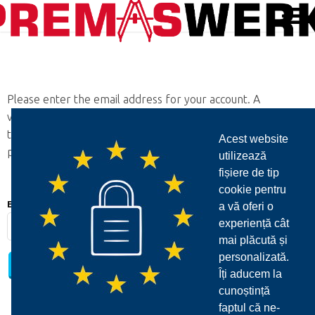
Please enter the email address for your account. A
verification code will be sent to you. Once you have received
the verification code, you will be able to choose a new
Acest website
password for your account.
utilizează
fișiere de tip
cookie pentru
Email Address
*
a vă oferi o
experiență cât
mai plăcută și
personalizată.
SUBMIT
Îți aducem la
cunoștință
faptul că ne-