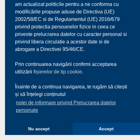
am actualizat politicile pentru a ne conforma cu
modificările propuse aduse de Directiva (UE)
2002/58/EC si de Regulamentul (UE) 2016/679
© 2017
Premaswerk s.r.l.
| Toate drepturile rezervate
Fa
Yo
Lin
Vi
privind protectia persoanelor fizice in ceea ce
Powered by
BDS IT SERVICES
priveste prelucrarea datelor cu caracter personal si
ce
uT
ke
m
privind libera circulatie a acestor date si de
bo
ub
dI
eo
abrogare a Directivei 95/46/CE.
ok
e
n
Prin continuarea navigării confirmi acceptarea
utilizării
fișierelor de tip cookie
.
Înainte de a continua navigarea, te rugăm să citești
și să înțelegi conținutul
notei de informare privind Prelucrarea datelor
personale
Nu accept
Accept