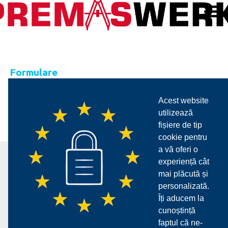
Formulare
(2)
Acest website
utilizează
fișiere de tip
cookie pentru
a vă oferi o
experiență cât
mai plăcută și
personalizată.
Îți aducem la
Despre noi
Servicii
Produse
Parteneri
Download
cunoștință
Contact
faptul că ne-